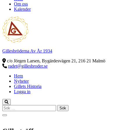
Om oss
Kalender
Gillesbröderna Av År 1934
c/o Jörgen Larsen, Bygärdesvägen 21, 216 21 Malmö
radet@gillesbroder.se
Hem
Nyheter
Gillets Historia
Logga in
Sök
efter: