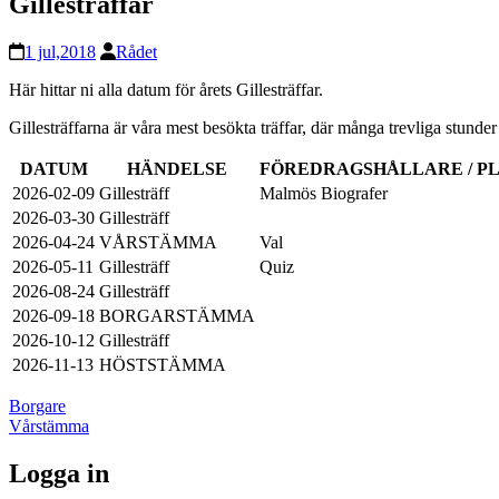
Gillesträffar
1 jul,2018
Rådet
Här hittar ni alla datum för årets Gillesträffar.
Gillesträffarna är våra mest besökta träffar, där många trevliga stunder 
DATUM
HÄNDELSE
FÖREDRAGSHÅLLARE / P
2026-02-09
Gillesträff
Malmös Biografer
2026-03-30
Gillesträff
2026-04-24
VÅRSTÄMMA
Val
2026-05-11
Gillesträff
Quiz
2026-08-24
Gillesträff
2026-09-18
BORGARSTÄMMA
2026-10-12
Gillesträff
2026-11-13
HÖSTSTÄMMA
Inläggsnavigering
Borgare
Vårstämma
Logga in