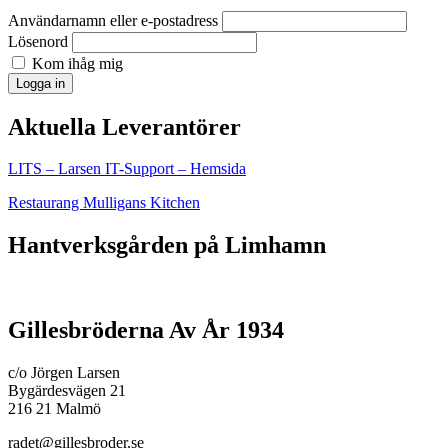
Användarnamn eller e-postadress
Lösenord
Kom ihåg mig
Logga in
Aktuella Leverantörer
LITS – Larsen IT-Support – Hemsida
Restaurang Mulligans Kitchen
Hantverksgården på Limhamn
Gillesbröderna Av År 1934
c/o Jörgen Larsen
Bygärdesvägen 21
216 21 Malmö
radet@gillesbroder.se