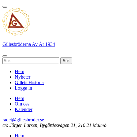
Hoppa
till
innehåll
(tryck
enter)
Gillesbröderna Av År 1934
Sök
efter:
Hem
Nyheter
Gillets Historia
Logga in
Hem
Om oss
Kalender
radet@gillesbroder.se
c/o Jörgen Larsen, Bygärdesvägen 21, 216 21 Malmö
Hem