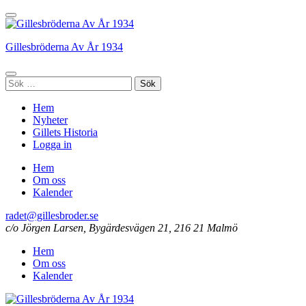
Hoppa
till
innehåll
Gillesbröderna Av År 1934
(tryck
enter)
Sök
efter:
Hem
Nyheter
Gillets Historia
Logga in
Hem
Om oss
Kalender
radet@gillesbroder.se
c/o Jörgen Larsen, Bygärdesvägen 21, 216 21 Malmö
Hem
Om oss
Kalender