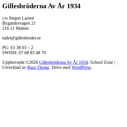
Gillesbröderna Av År 1934
c/o Jörgen Larsen
Bygärdesvägen 21
216 21 Malmö
radet@gillesbroder.se
PG: 63 38 03 – 2
SWISH: 07 68 83 48 70
Upphovsrätt ©2026
Gillesbröderna Av År 1934
.
School Zone |
Utvecklad av
Rara Theme
. Drivs med
WordPress
.