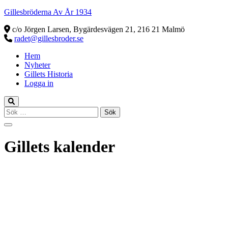
Gillesbröderna Av År 1934
c/o Jörgen Larsen, Bygärdesvägen 21, 216 21 Malmö
radet@gillesbroder.se
Hem
Nyheter
Gillets Historia
Logga in
Sök
efter:
Gillets kalender