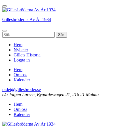
Hoppa
till
innehåll
Gillesbröderna Av År 1934
(tryck
enter)
Sök
efter:
Hem
Nyheter
Gillets Historia
Logga in
Hem
Om oss
Kalender
radet@gillesbroder.se
c/o Jörgen Larsen, Bygärdesvägen 21, 216 21 Malmö
Hem
Om oss
Kalender