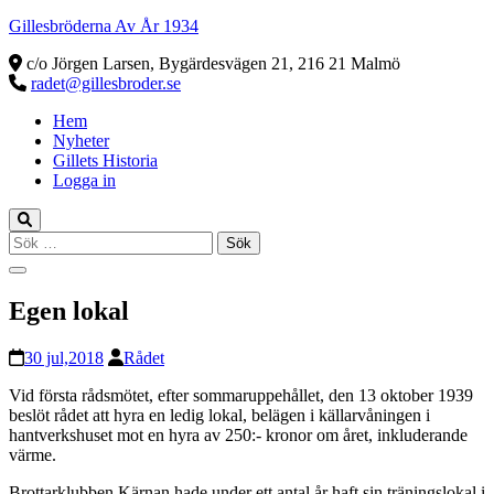
Gillesbröderna Av År 1934
c/o Jörgen Larsen, Bygärdesvägen 21, 216 21 Malmö
radet@gillesbroder.se
Hem
Nyheter
Gillets Historia
Logga in
Sök
efter:
Egen lokal
30 jul,2018
Rådet
Vid första rådsmötet, efter sommaruppehållet, den 13 oktober 1939
beslöt rådet att hyra en ledig lokal, belägen i källarvåningen i
hantverkshuset mot en hyra av 250:- kronor om året, inkluderande
värme.
Brottarklubben Kärnan hade under ett antal år haft sin träningslokal i