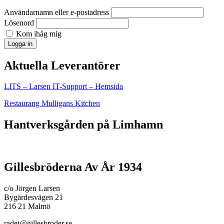
Användarnamn eller e-postadress
Lösenord
Kom ihåg mig
Logga in
Aktuella Leverantörer
LITS – Larsen IT-Support – Hemsida
Restaurang Mulligans Kitchen
Hantverksgården på Limhamn
Gillesbröderna Av År 1934
c/o Jörgen Larsen
Bygärdesvägen 21
216 21 Malmö
radet@gillesbroder.se