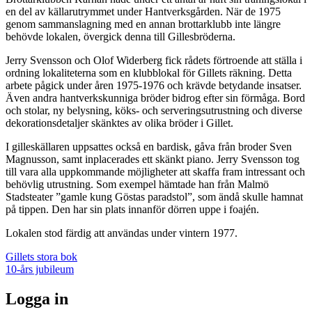
en del av källarutrymmet under Hantverksgården. När de 1975
genom sammanslagning med en annan brottarklubb inte längre
behövde lokalen, övergick denna till Gillesbröderna.
Jerry Svensson och Olof Widerberg fick rådets förtroende att ställa i
ordning lokaliteterna som en klubblokal för Gillets räkning. Detta
arbete pågick under åren 1975-1976 och krävde betydande insatser.
Även andra hantverkskunniga bröder bidrog efter sin förmåga. Bord
och stolar, ny belysning, köks- och serveringsutrustning och diverse
dekorationsdetaljer skänktes av olika bröder i Gillet.
I gilleskällaren uppsattes också en bardisk, gåva från broder Sven
Magnusson, samt inplacerades ett skänkt piano. Jerry Svensson tog
till vara alla uppkommande möjligheter att skaffa fram intressant och
behövlig utrustning. Som exempel hämtade han från Malmö
Stadsteater ”gamle kung Göstas paradstol”, som ändå skulle hamnat
på tippen. Den har sin plats innanför dörren uppe i foajén.
Lokalen stod färdig att användas under vintern 1977.
Inläggsnavigering
Gillets stora bok
10-års jubileum
Logga in