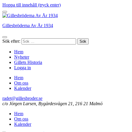
Hoppa till innehåll (tryck enter)
Gillesbröderna Av År 1934
Sök efter:
Hem
Nyheter
Gillets Historia
Logga in
Hem
Om oss
Kalender
radet@gillesbroder.se
c/o Jörgen Larsen, Bygärdesvägen 21, 216 21 Malmö
Hem
Om oss
Kalender