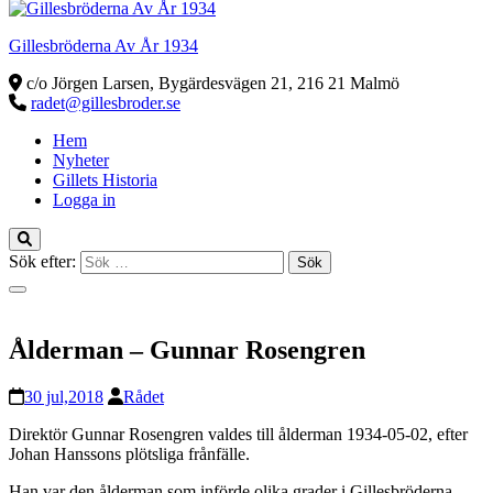
Gillesbröderna Av År 1934
c/o Jörgen Larsen, Bygärdesvägen 21, 216 21 Malmö
radet@gillesbroder.se
Hem
Nyheter
Gillets Historia
Logga in
Sök efter:
Ålderman – Gunnar Rosengren
30 jul,2018
Rådet
Direktör Gunnar Rosengren valdes till ålderman 1934-05-02, efter
Johan Hanssons plötsliga frånfälle.
Han var den ålderman som införde olika grader i Gillesbröderna.