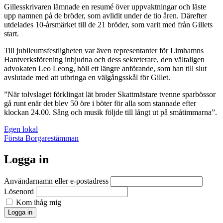
Gillesskrivaren lämnade en resumé över uppvaktningar och läste
upp namnen på de bröder, som avlidit under de tio åren. Därefter
utdelades 10-årsmärket till de 21 bröder, som varit med från Gillets
start.
Till jubileumsfestligheten var även representanter för Limhamns
Hantverksförening inbjudna och dess sekreterare, den vältaligen
advokaten Leo Leong, höll ett längre anförande, som han till slut
avslutade med att utbringa en välgångsskål för Gillet.
”När tolvslaget förklingat lät broder Skattmästare tvenne sparbössor
gå runt enär det blev 50 öre i böter för alla som stannade efter
klockan 24.00. Sång och musik följde till långt ut på småtimmarna”.
Inläggsnavigering
Egen lokal
Första Borgarestämman
Logga in
Användarnamn eller e-postadress
Lösenord
Kom ihåg mig
Logga in