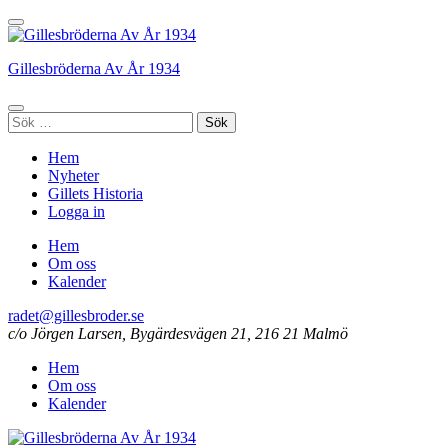
Hoppa
till
innehåll
Gillesbröderna Av År 1934
(tryck
enter)
Sök
efter:
Hem
Nyheter
Gillets Historia
Logga in
Hem
Om oss
Kalender
radet@gillesbroder.se
c/o Jörgen Larsen, Bygärdesvägen 21, 216 21 Malmö
Hem
Om oss
Kalender