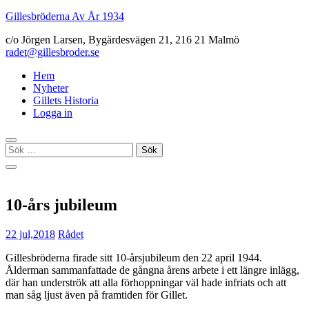
Gillesbröderna Av År 1934
c/o Jörgen Larsen, Bygärdesvägen 21, 216 21 Malmö
radet@gillesbroder.se
Hem
Nyheter
Gillets Historia
Logga in
Sök
efter:
10-års jubileum
22 jul,2018
Rådet
Gillesbröderna firade sitt 10-årsjubileum den 22 april 1944.
Ålderman sammanfattade de gångna årens arbete i ett längre inlägg,
där han underströk att alla förhoppningar väl hade infriats och att
man såg ljust även på framtiden för Gillet.