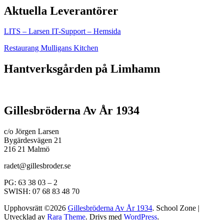
Aktuella Leverantörer
LITS – Larsen IT-Support – Hemsida
Restaurang Mulligans Kitchen
Hantverksgården på Limhamn
Gillesbröderna Av År 1934
c/o Jörgen Larsen
Bygärdesvägen 21
216 21 Malmö
radet@gillesbroder.se
PG: 63 38 03 – 2
SWISH: 07 68 83 48 70
Upphovsrätt ©2026
Gillesbröderna Av År 1934
.
School Zone |
Utvecklad av
Rara Theme
. Drivs med
WordPress
.