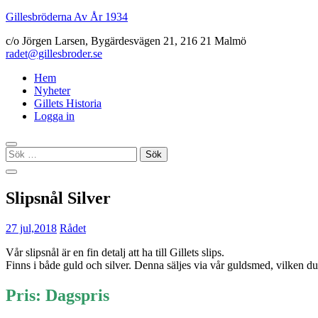
Gillesbröderna Av År 1934
c/o Jörgen Larsen, Bygärdesvägen 21, 216 21 Malmö
radet@gillesbroder.se
Hem
Nyheter
Gillets Historia
Logga in
Sök
efter:
Slipsnål Silver
27 jul,2018
Rådet
Vår slipsnål är en fin detalj att ha till Gillets slips.
Finns i både guld och silver. Denna säljes via vår guldsmed, vilken du 
Pris: Dagspris