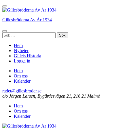
Hoppa
till
innehåll
Gillesbröderna Av År 1934
(tryck
enter)
Sök
efter:
Hem
Nyheter
Gillets Historia
Logga in
Hem
Om oss
Kalender
radet@gillesbroder.se
c/o Jörgen Larsen, Bygärdesvägen 21, 216 21 Malmö
Hem
Om oss
Kalender