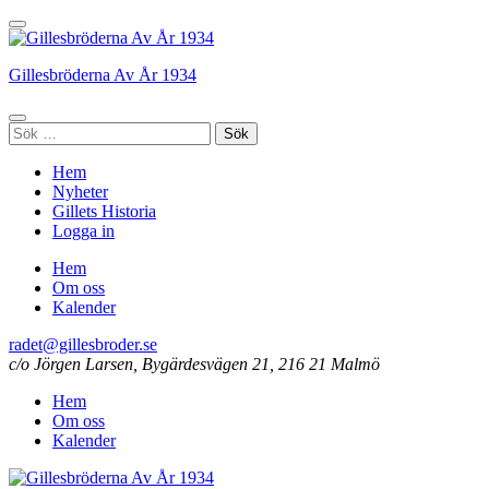
Hoppa
till
innehåll
Gillesbröderna Av År 1934
(tryck
enter)
Sök
efter:
Hem
Nyheter
Gillets Historia
Logga in
Hem
Om oss
Kalender
radet@gillesbroder.se
c/o Jörgen Larsen, Bygärdesvägen 21, 216 21 Malmö
Hem
Om oss
Kalender