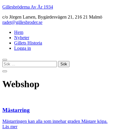
Gillesbröderna Av År 1934
c/o Jörgen Larsen, Bygärdesvägen 21, 216 21 Malmö
radet@gillesbroder.se
Hem
Nyheter
Gillets Historia
Logga in
Sök
efter:
Webshop
Mästarring
Mästarringen kan alla som innehar graden Mästare köpa.
Läs mer