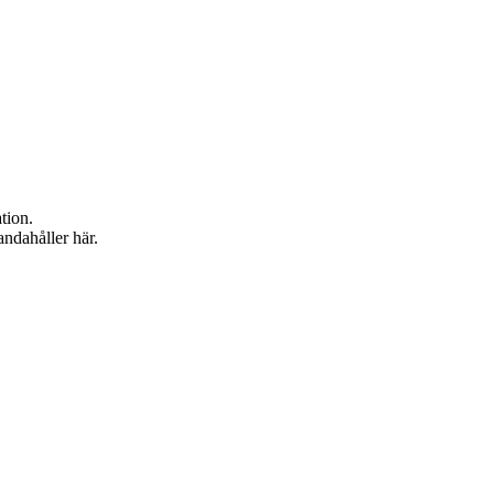
tion.
andahåller här.