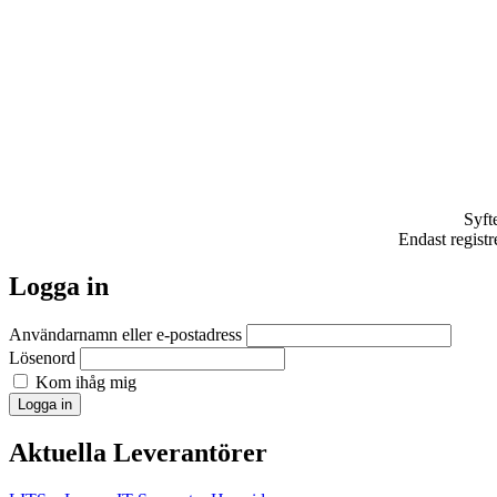
Syft
Endast registr
Logga in
Användarnamn eller e-postadress
Lösenord
Kom ihåg mig
Logga in
Aktuella Leverantörer