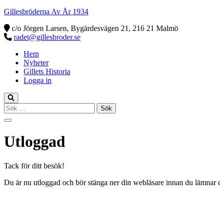
Gillesbröderna Av År 1934
c/o Jörgen Larsen, Bygärdesvägen 21, 216 21 Malmö
radet@gillesbroder.se
Hem
Nyheter
Gillets Historia
Logga in
Sök
efter:
Utloggad
Tack för ditt besök!
Du är nu utloggad och bör stänga ner din webläsare innan du lämnar 