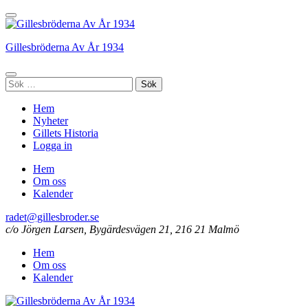
Hoppa
till
innehåll
Gillesbröderna Av År 1934
(tryck
enter)
Sök
efter:
Hem
Nyheter
Gillets Historia
Logga in
Hem
Om oss
Kalender
radet@gillesbroder.se
c/o Jörgen Larsen, Bygärdesvägen 21, 216 21 Malmö
Hem
Om oss
Kalender