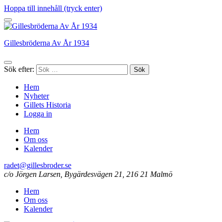
Hoppa till innehåll (tryck enter)
Gillesbröderna Av År 1934
Sök efter:
Hem
Nyheter
Gillets Historia
Logga in
Hem
Om oss
Kalender
radet@gillesbroder.se
c/o Jörgen Larsen, Bygärdesvägen 21, 216 21 Malmö
Hem
Om oss
Kalender