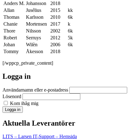
Anders M.
Johansson
2018
Allan
Jusélius
2015
kk
Thomas
Karlsson
2010
6k
Chanie
Mortensen
2017
k
Thore
Nilsson
2002
6k
Robert
Serruys
2012
5k
Johan
Wilèn
2006
6k
Tommy
Åkesson
2018
[/wppcp_private_content]
Logga in
Användarnamn eller e-postadress
Lösenord
Kom ihåg mig
Logga in
Aktuella Leverantörer
LITS – Larsen IT-Support – Hemsida