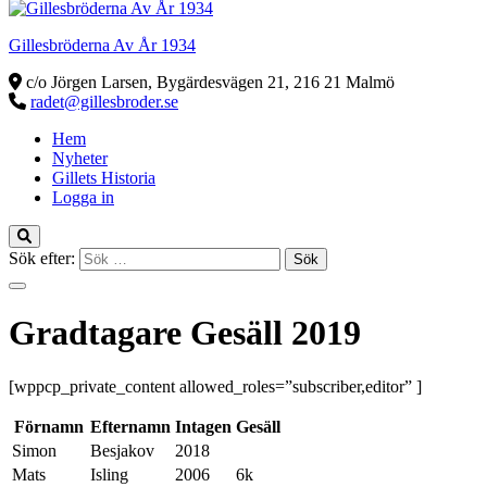
Gillesbröderna Av År 1934
c/o Jörgen Larsen, Bygärdesvägen 21, 216 21 Malmö
radet@gillesbroder.se
Hem
Nyheter
Gillets Historia
Logga in
Sök efter:
Gradtagare Gesäll 2019
[wppcp_private_content allowed_roles=”subscriber,editor” ]
Förnamn
Efternamn
Intagen
Gesäll
Simon
Besjakov
2018
Mats
Isling
2006
6k