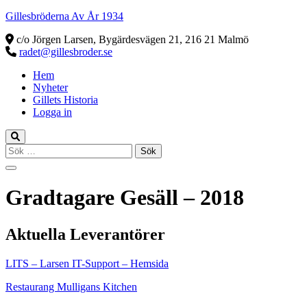
Gillesbröderna Av År 1934
c/o Jörgen Larsen, Bygärdesvägen 21, 216 21 Malmö
radet@gillesbroder.se
Hem
Nyheter
Gillets Historia
Logga in
Sök
efter:
Gradtagare Gesäll – 2018
Aktuella Leverantörer
LITS – Larsen IT-Support – Hemsida
Restaurang Mulligans Kitchen