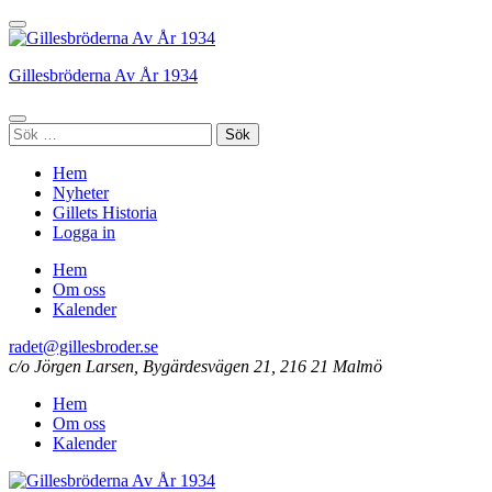
Hoppa
till
innehåll
Gillesbröderna Av År 1934
(tryck
enter)
Sök
efter:
Hem
Nyheter
Gillets Historia
Logga in
Hem
Om oss
Kalender
radet@gillesbroder.se
c/o Jörgen Larsen, Bygärdesvägen 21, 216 21 Malmö
Hem
Om oss
Kalender