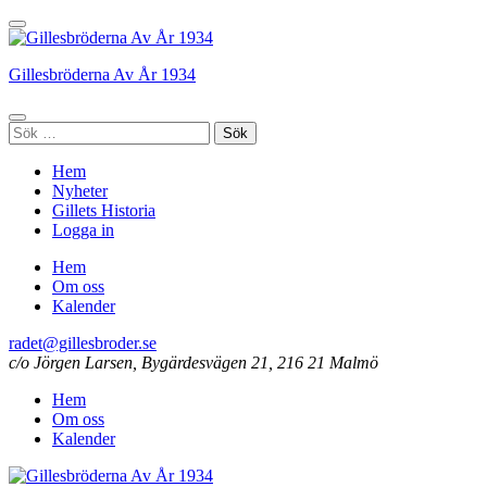
Hoppa
till
innehåll
Gillesbröderna Av År 1934
(tryck
enter)
Sök
efter:
Hem
Nyheter
Gillets Historia
Logga in
Hem
Om oss
Kalender
radet@gillesbroder.se
c/o Jörgen Larsen, Bygärdesvägen 21, 216 21 Malmö
Hem
Om oss
Kalender