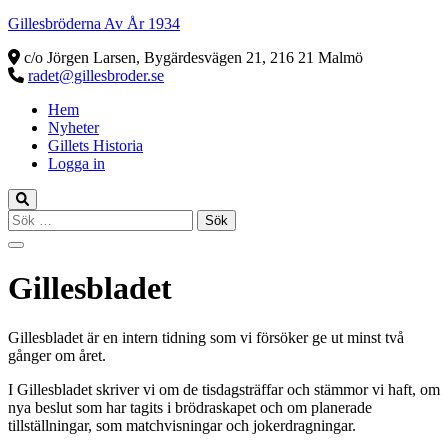
Gillesbröderna Av År 1934
c/o Jörgen Larsen, Bygärdesvägen 21, 216 21 Malmö
radet@gillesbroder.se
Hem
Nyheter
Gillets Historia
Logga in
Sök
efter:
Gillesbladet
Gillesbladet är en intern tidning som vi försöker ge ut minst två
gånger om året.
I Gillesbladet skriver vi om de tisdagsträffar och stämmor vi haft, om
nya beslut som har tagits i brödraskapet och om planerade
tillställningar, som matchvisningar och jokerdragningar.