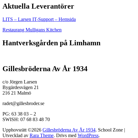
Aktuella Leverantörer
LITS – Larsen IT-Support – Hemsida
Restaurang Mulligans Kitchen
Hantverksgården på Limhamn
Gillesbröderna Av År 1934
c/o Jörgen Larsen
Bygärdesvägen 21
216 21 Malmö
radet@gillesbroder.se
PG: 63 38 03 – 2
SWISH: 07 68 83 48 70
Upphovsrätt ©2026
Gillesbröderna Av År 1934
.
School Zone |
Utvecklad av
Rara Theme
. Drivs med
WordPress
.