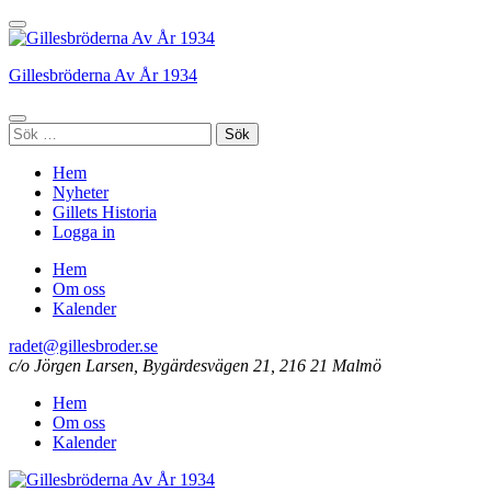
Hoppa
till
innehåll
Gillesbröderna Av År 1934
(tryck
enter)
Sök
efter:
Hem
Nyheter
Gillets Historia
Logga in
Hem
Om oss
Kalender
radet@gillesbroder.se
c/o Jörgen Larsen, Bygärdesvägen 21, 216 21 Malmö
Hem
Om oss
Kalender