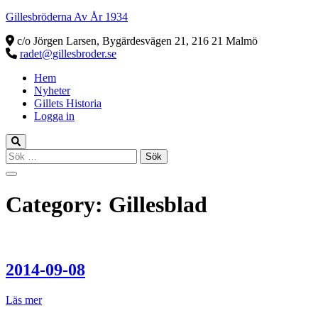
Gillesbröderna Av År 1934
c/o Jörgen Larsen, Bygärdesvägen 21, 216 21 Malmö
radet@gillesbroder.se
Hem
Nyheter
Gillets Historia
Logga in
Sök
efter:
Category:
Gillesblad
2014-09-08
Läs mer