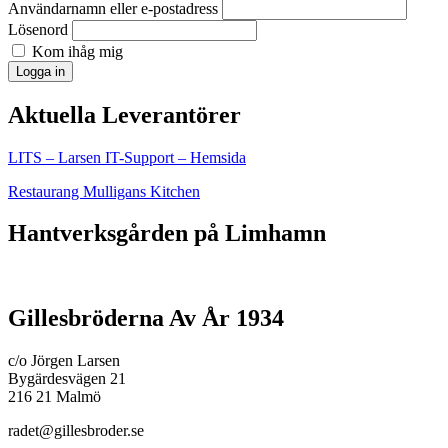
Användarnamn eller e-postadress
Lösenord
Kom ihåg mig
Logga in
Aktuella Leverantörer
LITS – Larsen IT-Support – Hemsida
Restaurang Mulligans Kitchen
Hantverksgården på Limhamn
Gillesbröderna Av År 1934
c/o Jörgen Larsen
Bygärdesvägen 21
216 21 Malmö
radet@gillesbroder.se