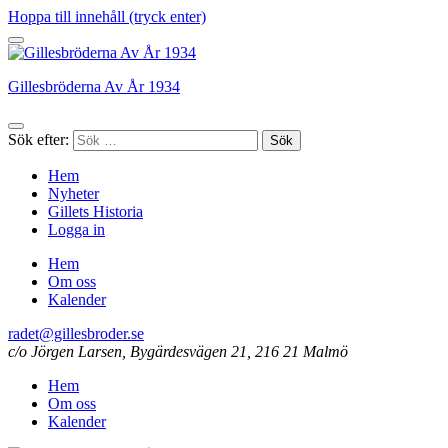
Hoppa till innehåll (tryck enter)
Gillesbröderna Av År 1934
Sök efter:
Hem
Nyheter
Gillets Historia
Logga in
Hem
Om oss
Kalender
radet@gillesbroder.se
c/o Jörgen Larsen, Bygärdesvägen 21, 216 21 Malmö
Hem
Om oss
Kalender